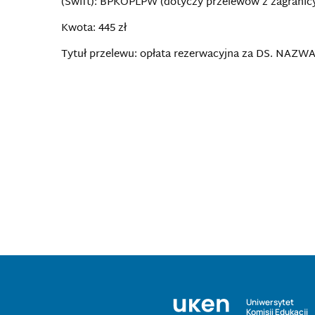
(Swift): BPKOPLPW (dotyczy przelewów z zagranic
Kwota: 445 zł
Tytuł przelewu: opłata rezerwacyjna za DS. N
Uniwersytet
Komisji Edukacji