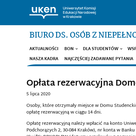
Uniwersytet Komisji
Edukacji Narodowej
w Krakowie
BIURO DS. OSÓB Z NIEPEŁ
AKTUALNOŚCI
BON
DLA STUDENTÓW
WSP
NASZA KADRA
NAJCZĘŚCIEJ ZADAWANE PYTANIA
Opłata rezerwacyjna Do
5 lipca 2020
Osoby, które otrzymały miejsce w Domu Studenckim
opłatę rezerwacyjną w ciągu 14 dni.
Opłatę rezerwacyjną należy wpłacić na konto Uniw
Podchorązych 2, 30-084 Kraków), nr konta w Banku 