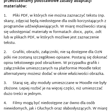
przedstawiamy podstawowe zasady adaptacji
materiałów:
1. Pliki PDF, w kt
ó
rych nie można zaznaczyć tekstu (np.
skany, zdjęcia) będą niedostępne dla os
ó
b korzystających z
program
ó
w udźwiękawiających. W miarę możliwości staraj
się udostępniać
materia
ły w formatach .docx, .pptx, .odt
lub w plikach PDF, w kt
ó
rych możliwe jest zaznaczenie
tekstu.
2. Grafiki, obrazki, załączniki, nie są dostępne dla OzN
póki nie zostaną szczegółowo opisane. Postaraj się dokonać
opisu tekstowego pod obrazkiem. W przypadku grafik i
załączników umieszczanych na platformie Moodle tekst
alternatywny możesz dodać w oknie właściwości obrazka.
3. Staraj się, aby moduły umieszczane w Moodle nie były
złożone. Lepiej rozbić je na więcej części, niż umieszczać
dużo treści w jednym.
4. Filmy mogą być niedostępne zar
ó
wno dla os
ó
b
niewidomych, jak i Głuchych oraz słabosłyszących. W miarę