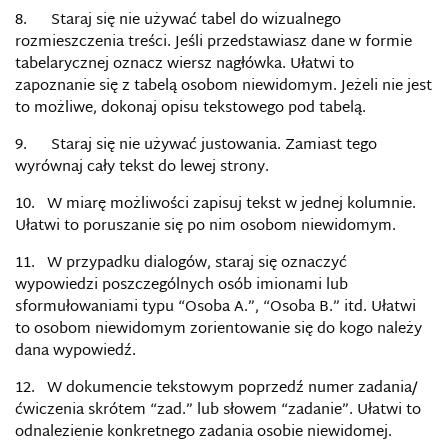
8. Staraj się nie używać tabel do wizualnego
rozmieszczenia treści. Jeśli przedstawiasz dane w formie
tabelarycznej oznacz wiersz nagłówka. Ułatwi to
zapoznanie się
z tabel
ą osobom niewidomym. Jeżeli nie jest
to możliwe, dokonaj opisu tekstowego pod tabelą.
9. Staraj się nie używać justowania. Zamiast tego
wyr
ó
wnaj cały tekst do lewej strony.
10. W miarę możliwości zapisuj tekst w jednej kolumnie.
Ułatwi to poruszanie się po nim osobom niewidomym.
11. W przypadku dialog
ó
w, staraj się oznaczyć
wypowiedzi poszczeg
ó
lnych os
ó
b imionami lub
sformułowaniami typu “Osoba A.”, “Osoba B.” itd. Ułatwi
to osobom niewidomym zorientowanie się do kogo należy
dana wypowiedź.
12. W dokumencie tekstowym poprzedź numer zadania/
ćwiczenia skr
ó
tem
“zad.” lub słowem “zadanie”. Ułatwi to
odnalezienie konkretnego zadania osobie niewidomej.