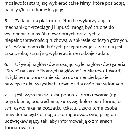
możliwości staraj się wybierać takie filmy, kt
ó
re posiadają
napisy i/lub audiodeskrypcję.
5. Zadania na platformie Moodle wykorzystujące
mechanikę “Przeciągnij i upuść” mogą być trudne do
wykonania dla os
ó
b niewidomych oraz tych z
niepełnosprawnością ruchową w zakresie kończyn g
ó
rnych.
Jeśli wśr
ó
d os
ó
b dla kt
ó
rych przygotowujesz zadania jest
taka osoba, staraj się wybierać inne rodzaje zadań.
6. Używaj nagłówk
ó
w stosując style nagłówk
ó
w (galeria
“Style” na karcie “Narzędzia główne” w Microsoft Word).
Dzięki temu poruszanie się po dokumencie będzie
łatwiejsze dla wszystkich, r
ó
wnież dla os
ó
b niewidomych.
7. Jeśli wyróżniasz tekst poprzez formatowanie (np.
pogrubienie, podkreślenie, kursywę, kolor) poinformuj o
tym czytelnika na początku tekstu. Dzięki temu osoba
niewidoma będzie mogła skonfigurować sw
ó
j program
udźwiękawiający tak, aby informował ją o zmianach
formatowania.