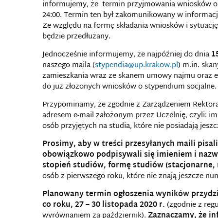
informujemy, że termin przyjmowania wniosków o st
24:00. Termin ten był zakomunikowany w informacji 
Ze względu na formę składania wniosków i sytuację
będzie przedłużany.
Jednocześnie informujemy, że najpóźniej do dnia
1
naszego maila (
stypendia@up.krakow.pl
) m.in. ska
zamieszkania wraz ze skanem umowy najmu oraz e
do już złożonych wniosków o stypendium socjalne.
Przypominamy, że zgodnie z Zarządzeniem Rektora,
adresem e-mail założonym przez Uczelnię, czyli: i
osób przyjętych na studia, które nie posiadają jesz
Prosimy, aby w treści przesyłanych maili pisa
obowiązkowo podpisywali się imieniem i nazwi
stopień studiów, formę studiów (stacjonarne,
osób z pierwszego roku, które nie znają jeszcze 
Planowany termin ogłoszenia wyników przydzia
co roku, 27 – 30 listopada 2020 r.
(zgodnie z reg
wyrównaniem za październik).
Zaznaczamy, że in