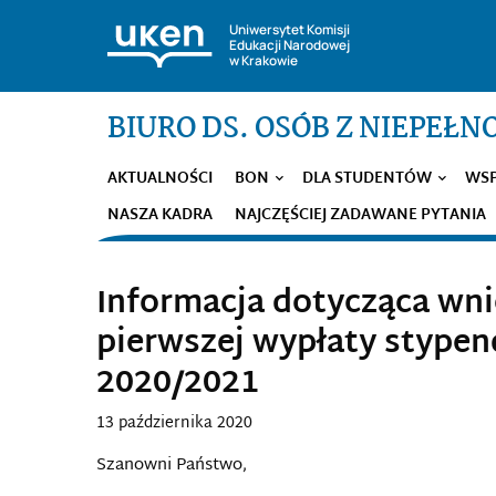
Uniwersytet Komisji
Edukacji Narodowej
w Krakowie
BIURO DS. OSÓB Z NIEPEŁ
AKTUALNOŚCI
BON
DLA STUDENTÓW
WSP
NASZA KADRA
NAJCZĘŚCIEJ ZADAWANE PYTANIA
Informacja dotycząca wni
pierwszej wypłaty stype
2020/2021
13 października 2020
Szanowni Państwo,