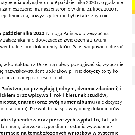
ypendia upłynął w dniu 9 października 2020 r. o godzinie
zamieszczonej na naszej stronie w dniu 31 lipca 2020 r.
 epidemiczną, powyższy termin był ostateczny i nie
5 października 2020 r.
mogą Państwo przesyłać na
ny załącznika nr 5 dotyczącego zwiększenia z tytułu
wentualne inne dokumenty, które Państwo powinni dosłać
 w kontaktach z Uczelnią należy posługiwać się wyłącznie
mię.nazwisko@student.up.krakow.pl Nie dotyczy to tylko
cze uczelnianego adresu e-mail.
li Państwo, co przesyłają (jednym, dwoma zdaniami) i
skiem oraz wpisywali: rok i kierunek studiów,
 niestacjonarne) oraz swój numer albumu
(nie dotyczy
numeru albumu). Pozwoli to na sprawny obieg dokumentów.
łu stypendiów oraz pierwszych wypłat to, tak jak
ulaminem, pierwsze stypendium zostanie wypłacone z
formacje na temat złożonych wniosków w systemie