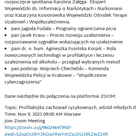
rozpoczęcie spotkania Karolina Załęga- Ekspert
Wojewódzki ds. Informacji o Narkotykach i Narkomanii
oraz Katarzyna Kosiorowska Wojewódzki Ośrodek Terapii
Uzalenień i Współuzależnienia.
pani Jagoda Fudała – Programy ograniczania picia
pan Jacek Kraus – Proces rozwoju uzależnienia –
rozpoznawanie sygnałów wskazujących na uzależnienie
pani dr. n. hum. Agnieszka Fusińska Korpik – Rola
nowoczesnych technologii w profilaktyce i leczeniu
uzależnienia od alkoholu – przegląd wybranych metod
pan podinsp. Wojciech Chechelski – Komenda
Wojewódzka Policji w Krakowie – “Współczesne
cyberzagrożenia”
Dane niezbędne do połączenia na platformie ZOOM:
Topic: Profilaktyka zachowań ryzykownych, wśród młodych d
Time: Nov 9, 2021 09:00 AM Warsaw
Join Zoom Meeting
https://zoom.us/j/96024647950?
pwd=S2xqOUJkY1hOaVRwYmZscDU1RkZwZz09