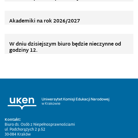
Akademiki na rok 2026/2027
W dniu dzisiejszym biuro będzie nieczynne od
godziny 12.
Uniwersytet Komisji Edukacji Narodowej
w Krakowie
Kontakt:
Biuro ds. Osób z Niepełnosprawnościami
ul. Podchorążych 2 p.52
30-084 Kraków