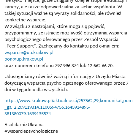
nie tylko miejsce, gdzie osiągamy kolejne stopnie edukacji i
kariery, ale także odpowiedzialna za siebie wspólnota. W
takiej sytuacji ważne są wyrazy solidarności, ale również
konkretne wsparcie.
W związku z nastrojami, które moga się pojawić,
przypominamy, że istnieje możliwość otrzymania wsparcia
psychologicznego oferowanego przez Zespół Wsparcia
„Peer Support”. Zachęcamy do kontaktu pod e-mailem:
wsparcie@up.krakow.pl
bon@up.krakow.pl
oraz numerem telefonu 797 996 374 lub 12 662 66 70.
Udostępniamy również ważną informację z Urzędu Miasta
dotyczącą wsparcia psychologicznego oferowanego przez 7
dni w tygodniu dla wszystkich:
https://www.krakow.pl/aktualnosci/257562,29,komunikat,po
_ga=2.209119314.1100594756.1645914895-
381380079.1639135574
#solidarnizUkraina
#wsparciepsychologiczne