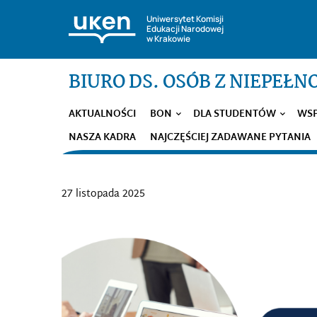
Uniwersytet Komisji
Edukacji Narodowej
w Krakowie
BIURO DS. OSÓB Z NIEPEŁ
AKTUALNOŚCI
BON
DLA STUDENTÓW
WSP
NASZA KADRA
NAJCZĘŚCIEJ ZADAWANE PYTANIA
27 listopada 2025