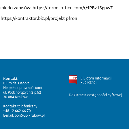
 Link do zapisów: https://forms.office.com/r/4PBz1Sgpw7
https://kontraktor.biz.pl/projekt-pfron
Biuletyn Informacji
Kontakt:
Publicznej
Biuro ds. Osób z
Niepełnosprawnościami
ul. Podchorążych 2 p.52
Deklaracja dostępności cyfrowej
30-084 Kraków
Kontakt telefoniczny:
+48 12 662 66 70
E-mail: bon@up.krakow.pl