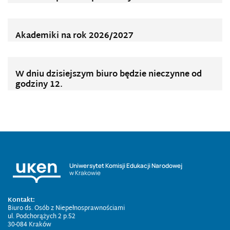
Akademiki na rok 2026/2027
W dniu dzisiejszym biuro będzie nieczynne od
godziny 12.
Uniwersytet Komisji Edukacji Narodowej
w Krakowie
Kontakt:
Biuro ds. Osób z Niepełnosprawnościami
ul. Podchorążych 2 p.52
30-084 Kraków